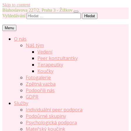
Skip to content
Blahoslavova 227/2, Praha 3 - Žižkov
Vyhledávání
Menu
O nás
Náš tým
Vedení
Peer konzultantky
Terapeutky
Koučky
Fotogalerie
Zpětná vazba
Podpořili nás
GDPR
Služby
Individuální peer podpora
Podpůrné skupiny
Psychologická podpora
Mateřský koučink