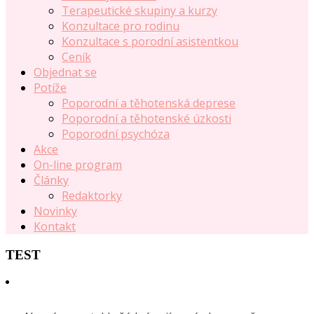
Terapeutické skupiny a kurzy
Konzultace pro rodinu
Konzultace s porodní asistentkou
Ceník
Objednat se
Potíže
Poporodní a těhotenská deprese
Poporodní a těhotenské úzkosti
Poporodní psychóza
Akce
On-line program
Články
Redaktorky
Novinky
Kontakt
TEST