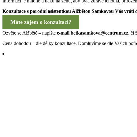
Informací je mnoho a tlaků na ženu, aby byla zdravě těhotná, přirozen
Konzultace s porodní asistentkou Alžbětou Samkovou Vás vrátí do 
Máte zájem o konzultaci?
Ozvěte se Alžbětě – napište
e-mail betkasamkova@centrum.cz
, či
Cena dohodou – dle délky konzultace. Domluvíme se dle Vašich potřeb 