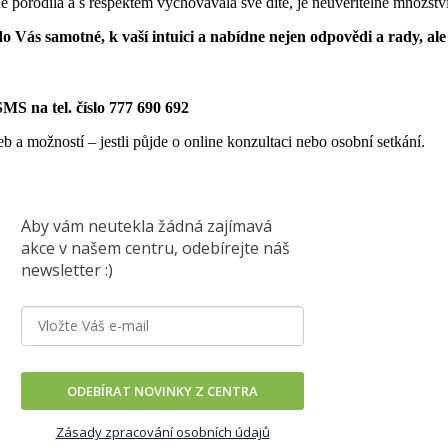
ě porodila a s respektem vychovávala své dítě, je neuvěřitelné množství
Vás samotné, k vaší intuici a nabídne nejen odpovědi a rady, ale 
SMS na tel. číslo 777 690 692
a možností – jestli půjde o online konzultaci nebo osobní setkání.
Aby vám neutekla žádná zajímavá
akce v našem centru, odebírejte náš
newsletter :)
ODEBÍRAT NOVINKY Z CENTRA
Zásady zpracování osobních údajů