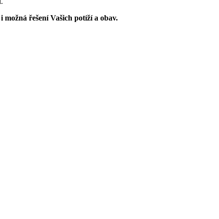
.
i možná řešení Vašich potíží a obav.