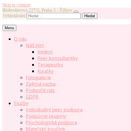
Skip to content
Blahoslavova 227/2, Praha 3 - Žižkov
Vyhledávání
Menu
O nás
Náš tým
Vedení
Peer konzultantky
Terapeutky
Koučky
Fotogalerie
Zpětná vazba
Podpořili nás
GDPR
Služby
Individuální peer podpora
Podpůrné skupiny
Psychologická podpora
Mateřský koučink