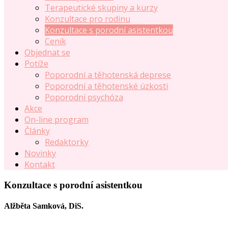
Terapeutické skupiny a kurzy
Konzultace pro rodinu
Konzultace s porodní asistentkou
Ceník
Objednat se
Potíže
Poporodní a těhotenská deprese
Poporodní a těhotenské úzkosti
Poporodní psychóza
Akce
On-line program
Články
Redaktorky
Novinky
Kontakt
Konzultace s porodní asistentkou
Alžběta Samková, DiS.