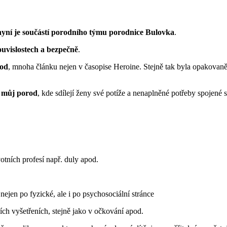
nyní je součástí porodního týmu porodnice Bulovka
.
ouvislostech a bezpečně
.
rod
, mnoha článku nejen v časopise Heroine. Stejně tak byla opakovaně
 můj porod
, kde sdílejí ženy své potíže a nenaplněné potřeby spojené
tních profesí např. duly apod.
nejen po fyzické, ale i po psychosociální stránce
ních vyšetřeních, stejně jako v očkování apod.