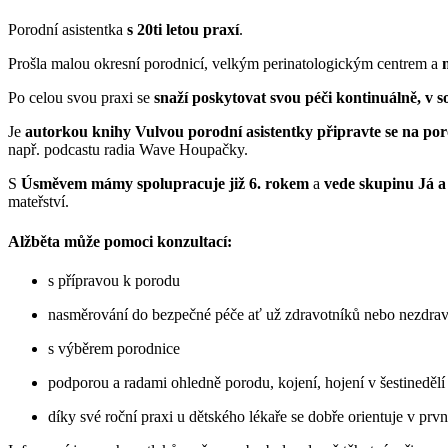
Porodní asistentka
s 20ti letou praxí
.
Prošla malou okresní porodnicí, velkým perinatologickým centrem a
Po celou svou praxi se
snaží poskytovat svou péči kontinuálně, v s
Je
autorkou knihy Vulvou porodní asistentky připravte se na po
např. podcastu radia Wave Houpačky.
S
Úsměvem mámy spolupracuje již 6. rokem
a
vede skupinu Já a
mateřství.
Alžběta může pomoci konzultací:
s přípravou k porodu
nasměrování do bezpečné péče ať už zdravotníků nebo nezdravo
s výběrem porodnice
podporou a radami ohledně porodu, kojení, hojení v šestinedělí 
díky své roční praxi u dětského lékaře se dobře orientuje v prv