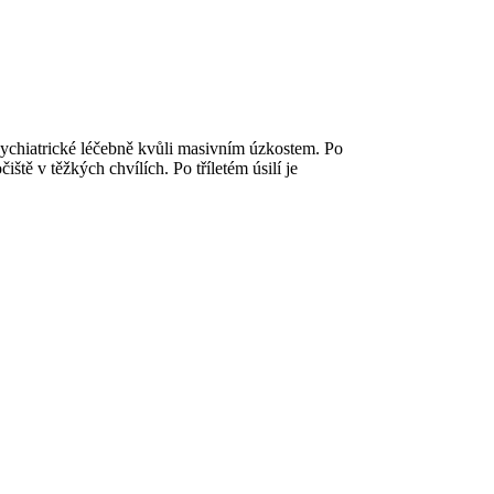
ychiatrické léčebně kvůli masivním úzkostem. Po
tě v těžkých chvílích. Po tříletém úsilí je