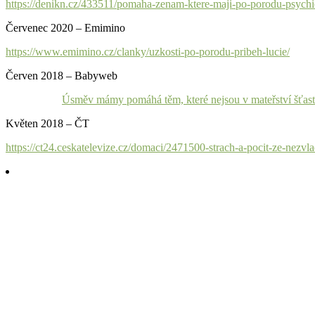
https://denikn.cz/433511/pomaha-zenam-ktere-maji-po-porodu-psych
Červenec 2020 – Emimino
https://www.emimino.cz/clanky/uzkosti-po-porodu-pribeh-lucie/
Červen 2018 – Babyweb
Úsměv mámy pomáhá těm, které nejsou v mateřství šťas
Květen 2018 – ČT
https://ct24.ceskatelevize.cz/domaci/2471500-strach-a-pocit-ze-nezv