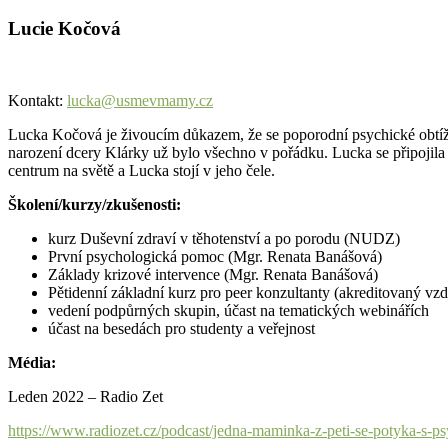
Lucie Kočová
Kontakt:
lucka@usmevmamy.cz
Lucka Kočová je živoucím důkazem, že se poporodní psychické obtíže
narození dcery Klárky už bylo všechno v pořádku. Lucka se připojila 
centrum na světě a Lucka stojí v jeho čele.
Školení/kurzy/zkušenosti:
kurz Duševní zdraví v těhotenství a po porodu (NUDZ)
První psychologická pomoc (Mgr. Renata Banášová)
Základy krizové intervence (Mgr. Renata Banášová)
Pětidenní základní kurz pro peer konzultanty (akreditovaný vz
vedení podpůrných skupin, účast na tematických webinářích
účast na besedách pro studenty a veřejnost
Média:
Leden 2022 – Radio Zet
https://www.radiozet.cz/podcast/jedna-maminka-z-peti-se-potyka-s