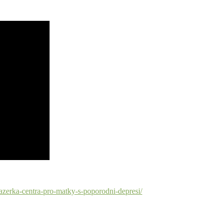
nazerka-centra-pro-matky-s-poporodni-depresi/