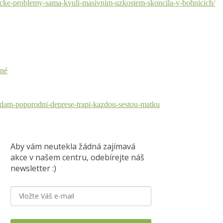
icke-problemy-sama-kvuli-masivnim-uzkostem-skoncila-v-bohnicich/
tné
ladam-poporodni-deprese-trapi-kazdou-sestou-matku
Aby vám neutekla žádná zajímavá
akce v našem centru, odebírejte náš
newsletter :)