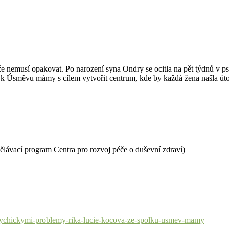
 nemusí opakovat. Po narození syna Ondry se ocitla na pět týdnů v ps
k Úsměvu mámy s cílem vytvořit centrum, kde by každá žena našla útočiš
dělávací program Centra pro rozvoj péče o duševní zdraví)
-psychickymi-problemy-rika-lucie-kocova-ze-spolku-usmev-mamy