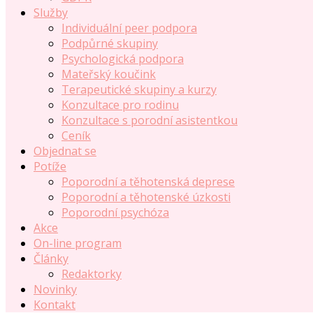
Služby
Individuální peer podpora
Podpůrné skupiny
Psychologická podpora
Mateřský koučink
Terapeutické skupiny a kurzy
Konzultace pro rodinu
Konzultace s porodní asistentkou
Ceník
Objednat se
Potíže
Poporodní a těhotenská deprese
Poporodní a těhotenské úzkosti
Poporodní psychóza
Akce
On-line program
Články
Redaktorky
Novinky
Kontakt