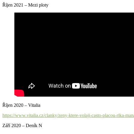
Říjen 2021 – Mezi ploty
Říjen 2020 – Vitalia
https://www.vitalia.cz/clanky/zeny-ktere-volaji-casto-placou-rika-ma
Září 2020 – Deník N