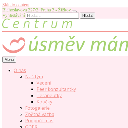
Skip to content
Blahoslavova 227/2, Praha 3 - Žižkov
Vyhledávání
Menu
O nás
Náš tým
Vedení
Peer konzultantky
Terapeutky
Koučky
Fotogalerie
Zpětná vazba
Podpořili nás
GDPR