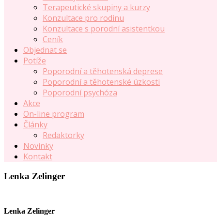
Terapeutické skupiny a kurzy
Konzultace pro rodinu
Konzultace s porodní asistentkou
Ceník
Objednat se
Potíže
Poporodní a těhotenská deprese
Poporodní a těhotenské úzkosti
Poporodní psychóza
Akce
On-line program
Články
Redaktorky
Novinky
Kontakt
Lenka Zelinger
Lenka Zelinger