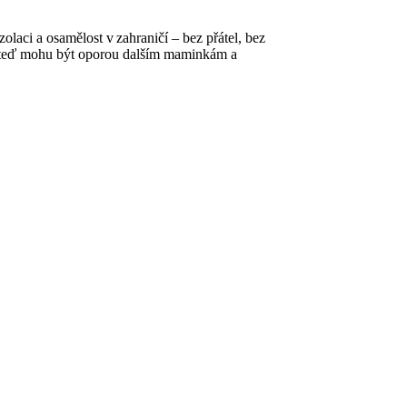
aci a osamělost v zahraničí – bez přátel, bez
e teď mohu být oporou dalším maminkám a