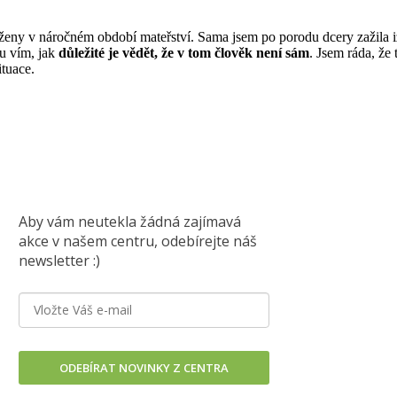
y v náročném období mateřství. Sama jsem po porodu dcery zažila izol
u vím, jak
důležité je vědět, že v tom člověk není sám
. Jsem ráda, ž
ituace.
Aby vám neutekla žádná zajímavá
akce v našem centru, odebírejte náš
newsletter :)
ODEBÍRAT NOVINKY Z CENTRA