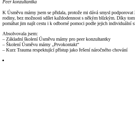
Peer konzultantka
K Úsměvu mámy jsem se přidala, protože mi dává smysl podporovat žen
rodiny, bez možnosti sdílet každodennost s někým blízkým. Díky tom
pomáhat jim najít cestu i k odborné pomoci podle jejich individuální s
Absolvovala jsem:
– Základní školení Úsměvu mámy pro peer konzultantky
– Školení Úsměvu mámy „Prvokontakt“
– Kurz Trauma respektující přístup jako řešení náročného chování