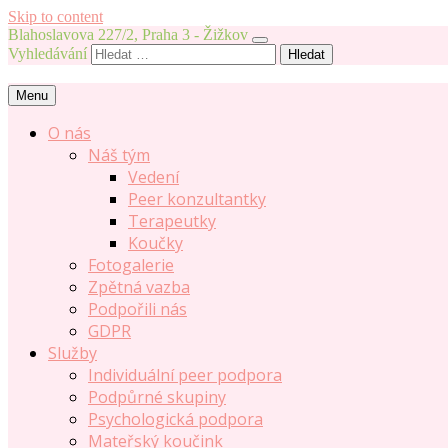
Skip to content
Blahoslavova 227/2, Praha 3 - Žižkov
Vyhledávání
Menu
O nás
Náš tým
Vedení
Peer konzultantky
Terapeutky
Koučky
Fotogalerie
Zpětná vazba
Podpořili nás
GDPR
Služby
Individuální peer podpora
Podpůrné skupiny
Psychologická podpora
Mateřský koučink