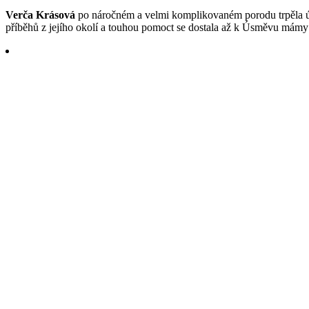
Verča Krásová
po náročném a velmi komplikovaném porodu trpěla úzko
příběhů z jejího okolí a touhou pomoct se dostala až k Úsměvu mámy