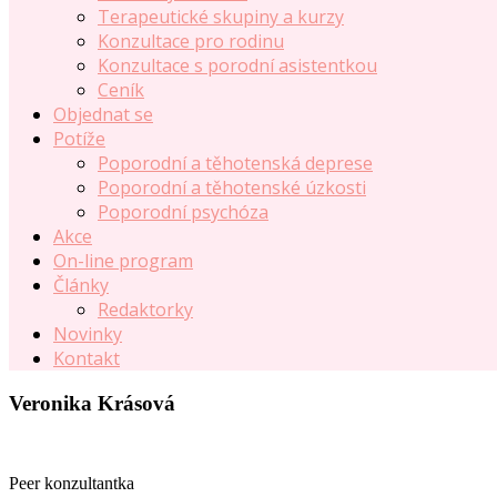
Terapeutické skupiny a kurzy
Konzultace pro rodinu
Konzultace s porodní asistentkou
Ceník
Objednat se
Potíže
Poporodní a těhotenská deprese
Poporodní a těhotenské úzkosti
Poporodní psychóza
Akce
On-line program
Články
Redaktorky
Novinky
Kontakt
Veronika Krásová
Peer konzultantka