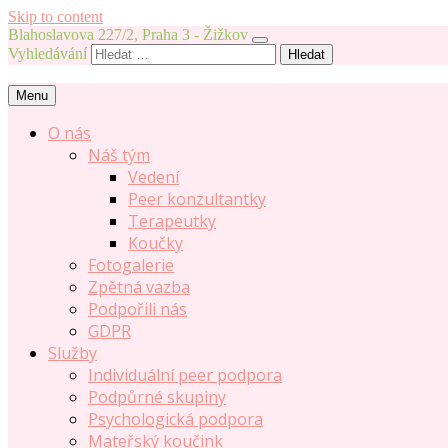
Skip to content
Blahoslavova 227/2, Praha 3 - Žižkov
Vyhledávání
Menu
O nás
Náš tým
Vedení
Peer konzultantky
Terapeutky
Koučky
Fotogalerie
Zpětná vazba
Podpořili nás
GDPR
Služby
Individuální peer podpora
Podpůrné skupiny
Psychologická podpora
Mateřský koučink